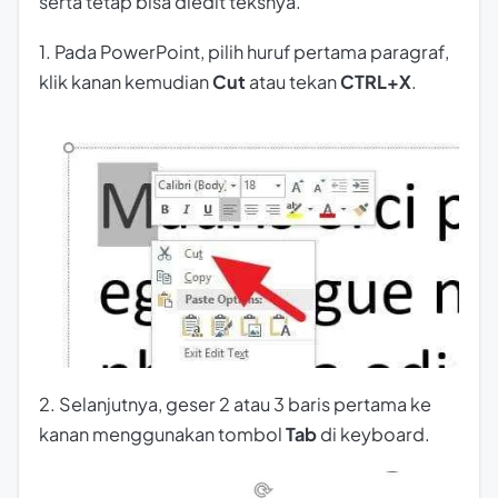
serta tetap bisa diedit teksnya.
1. Pada PowerPoint, pilih huruf pertama paragraf,
klik kanan kemudian
Cut
atau tekan
CTRL+X
.
2. Selanjutnya, geser 2 atau 3 baris pertama ke
kanan menggunakan tombol
Tab
di keyboard.