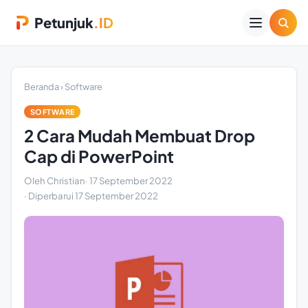
Petunjuk
.ID
Beranda
›
Software
SOFTWARE
2 Cara Mudah Membuat Drop
Cap di PowerPoint
Oleh Christian
·
17 September 2022
· Diperbarui
17 September 2022