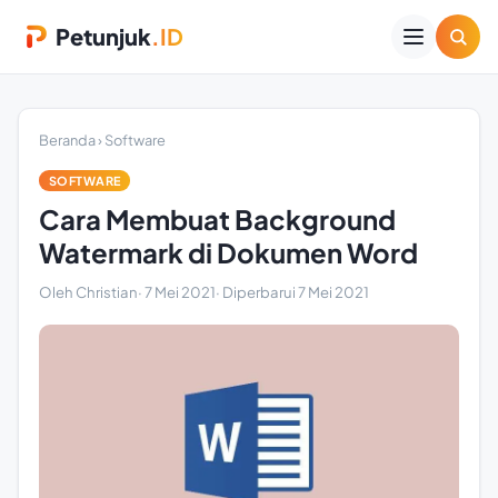
Petunjuk
.ID
Beranda
›
Software
SOFTWARE
Cara Membuat Background
Watermark di Dokumen Word
Oleh Christian
·
7 Mei 2021
· Diperbarui
7 Mei 2021