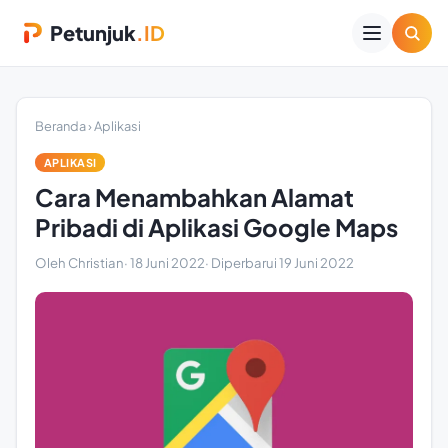
Petunjuk
.ID
Beranda
›
Aplikasi
APLIKASI
Cara Menambahkan Alamat
Pribadi di Aplikasi Google Maps
Oleh Christian
·
18 Juni 2022
· Diperbarui
19 Juni 2022