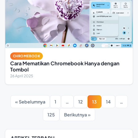
CHROMEBOOK
Cara Mematikan Chromebook Hanya dengan
Tombol
26 April 2025
« Sebelumnya
1
…
12
13
14
…
125
Berikutnya »
ARTIKEL TERBARU